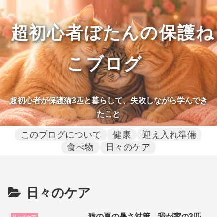
超初心者ぼたんの保護ね
こブログ
超初心者が保護猫3匹と暮らして、失敗しながら学んでき
たこと
このブログについて
健康
迎え入れ準備
食べ物
日々のケア
日々のケア
猫の夏の暑さ対策、我が家の3匹
日々のケア