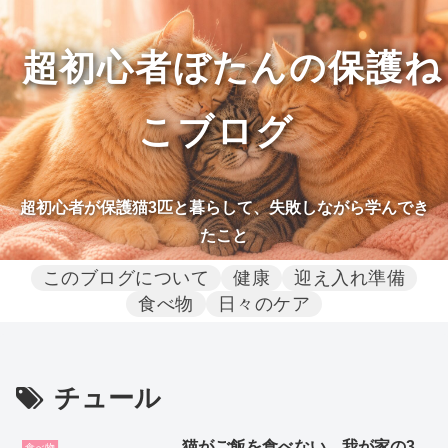
超初心者ぼたんの保護ね
こブログ
超初心者が保護猫3匹と暮らして、失敗しながら学んでき
たこと
このブログについて
健康
迎え入れ準備
食べ物
日々のケア
チュール
猫がご飯を食べない…我が家の3
食べ物