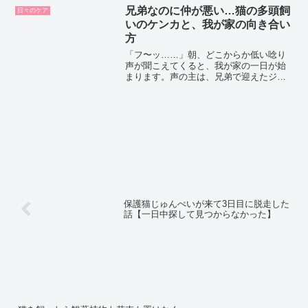
の顔でだいたい許してしまう。軒先に住
兄弟なのに仲が悪い…猫の多頭飼
日々のケア
み着いた猫の子、兄弟でも...
いのケンカと、我が家の向き合い
方
「フ〜ッ……」朝、どこからか低い唸り
声が聞こえてくると、我が家の一日が始
まります。声の主は、兄弟で迎えたジロ
ーとイチロー。今日もどうやら、バトル
の予感です。我が家には3匹の保護猫がい
ますが、ジローとイチローは兄弟なのに
いつもケンカばかり。朝...
保護猫じゅんぺいが来て3日目に脱走した
話【一日中探して見つからなかった】