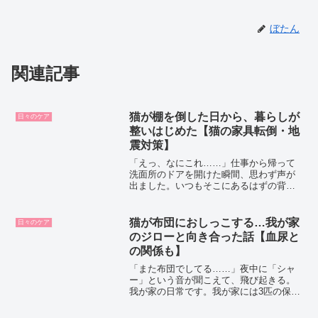
ぼたん
関連記事
猫が棚を倒した日から、暮らしが
日々のケア
整いはじめた【猫の家具転倒・地
震対策】
「えっ、なにこれ……」仕事から帰って
洗面所のドアを開けた瞬間、思わず声が
出ました。いつもそこにあるはずの背の
高い棚が、横倒しになっていたんです。
高さは160センチくらい、洗面用品をしま
っておく木製の棚。ガラスの部分は割
猫が布団におしっこする…我が家
日々のケア
れ、木の部分は曲がって...
のジローと向き合った話【血尿と
の関係も】
「また布団でしてる……」夜中に「シャ
ー」という音が聞こえて、飛び起きる。
我が家の日常です。我が家には3匹の保護
猫がいますが、なかでも茶トラ短毛のジ
ローには、ちょっと困った癖がありま