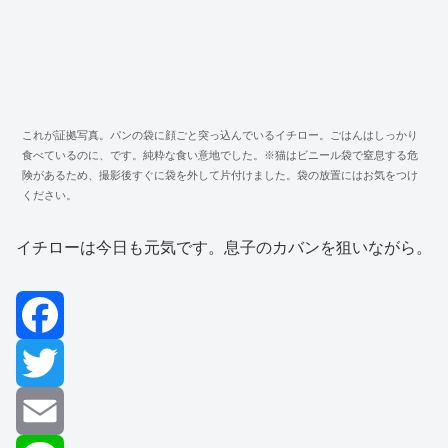
これが証拠写真。パンの袋に顔ごと突っ込んでいるイチロー。ごはんはしっかり
食べているのに、です。純粋な食い意地でした。※猫はビニール袋で窒息する危
険があるため、撮影後すぐに袋を外して片付けました。袋の放置にはお気をつけ
ください。
イチローは今日も元気です。息子のカバンを狙いながら。
F
a
T