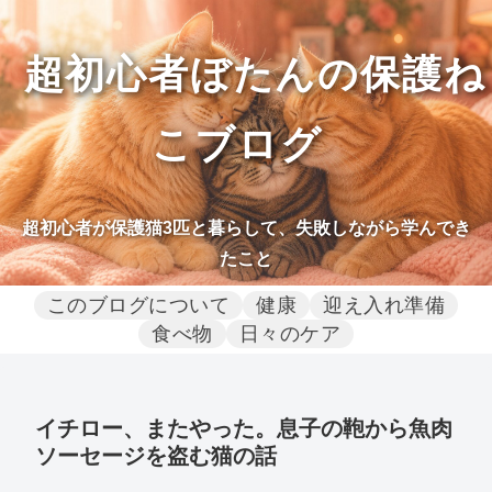
超初心者ぼたんの保護ね
こブログ
超初心者が保護猫3匹と暮らして、失敗しながら学んでき
たこと
このブログについて
健康
迎え入れ準備
食べ物
日々のケア
イチロー、またやった。息子の鞄から魚肉
ソーセージを盗む猫の話