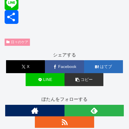
c
w
E
e
i
m
L
b
t
a
i
共
日々のケア
o
t
i
n
有
シェアする
o
e
l
e
X
Facebook
はてブ
k
r
LINE
コピー
ぼたんをフォローする