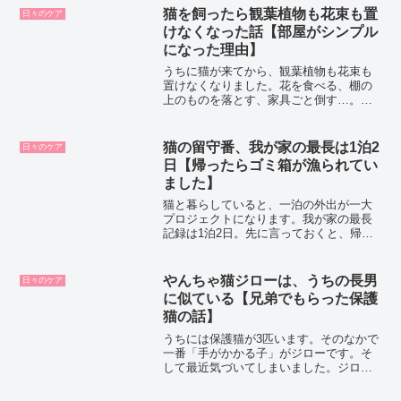
す。それが、布団へのおしっこです。同
猫を飼ったら観葉植物も花束も置
日々のケア
じように「猫が布団でおし...
けなくなった話【部屋がシンプル
になった理由】
うちに猫が来てから、観葉植物も花束も
置けなくなりました。花を食べる、棚の
上のものを落とす、家具ごと倒す…。失
敗を重ねて、今の部屋はシンプルになり
ました。猫と暮らすとインテリアの価値
観も変わります。
猫の留守番、我が家の最長は1泊2
日々のケア
日【帰ったらゴミ箱が漁られてい
ました】
猫と暮らしていると、一泊の外出が一大
プロジェクトになります。我が家の最長
記録は1泊2日。先に言っておくと、帰っ
たらゴミ箱が漁られていました。犯人の
見当はついています。この記事では、調
べてわかった留守番の基本と、我が家の
やんちゃ猫ジローは、うちの長男
日々のケア
リアルな1泊2日の記録...
に似ている【兄弟でもらった保護
猫の話】
うちには保護猫が3匹います。そのなかで
一番「手がかかる子」がジローです。そ
して最近気づいてしまいました。ジロ
ー、うちの長男にそっくりなんです。棚
の上からひょっこり顔を出すジロー。こ